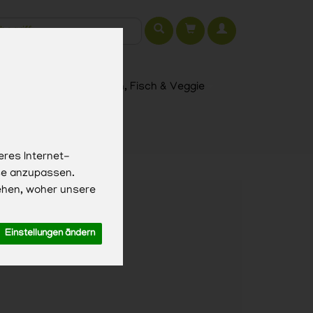
t
h, Käse & Eier
Fleisch, Fisch & Veggie
eres Internet-
sse anzupassen.
ehen, woher unsere
gaben
Einstellungen ändern