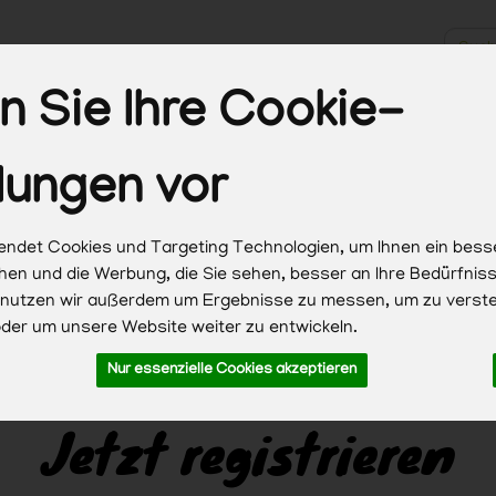
Produk
 Sie Ihre Cookie-
Biokisten
Obst & Gemüse
Brot & Backwaren
Milc
lungen vor
Haushalt & Pflege
ndet Cookies und Targeting Technologien, um Ihnen ein bess
chen und die Werbung, die Sie sehen, besser an Ihre Bedürfni
 nutzen wir außerdem um Ergebnisse zu messen, um zu verst
er um unsere Website weiter zu entwickeln.
Mail-Adresse
Verifizierung
Profilan
2
3
Nur essenzielle Cookies akzeptieren
Jetzt registrieren