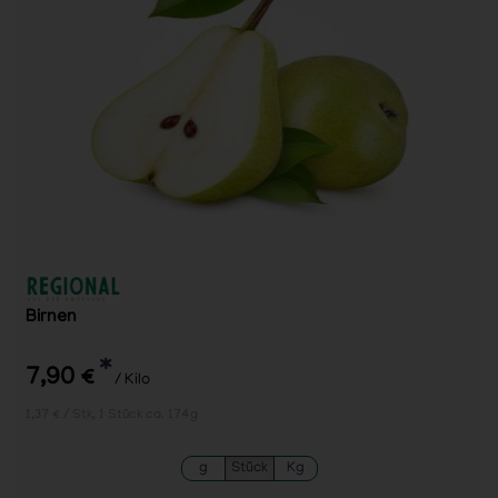
Birnen
*
7,90 €
/ Kilo
1,37 € / Stk, 1 Stück ca. 174g
g
Stück
Kg