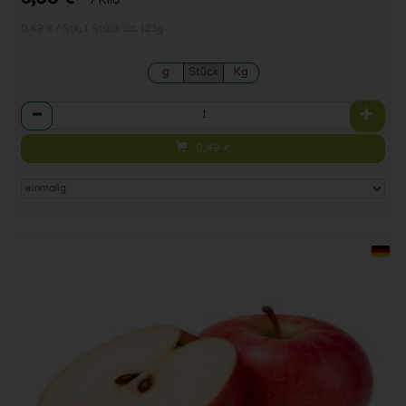
3,95 €
/ Kilo
0,49 € / Stk, 1 Stück ca. 123g
g
Stück
Kg
Anzahl
0,49
€