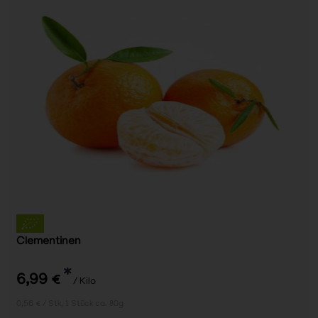
Clementinen
*
6,99 €
/ Kilo
0,56 € / Stk, 1 Stück ca. 80g