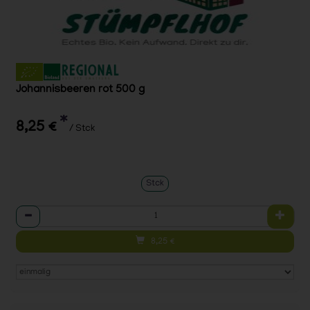
Johannisbeeren rot 500 g
*
8,25 €
/ Stck
Stck
Anzahl
8,25
€