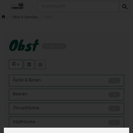
Produkt
Obst & Gemüse
Obst
Obst
35 von 1347
Äpfel & Birnen
11
Beeren
3
Zitrusfrüchte
8
Südfrüchte
11