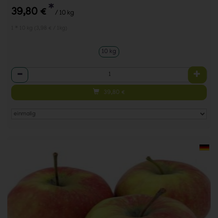
*
39,80 €
/ 10 kg
1 * 10 kg (3,98 € / 1kg)
10 kg
Anzahl
39,80
€