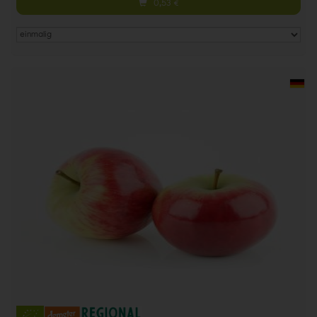
0,53
€