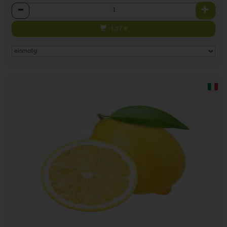
Anzahl
1,37
€