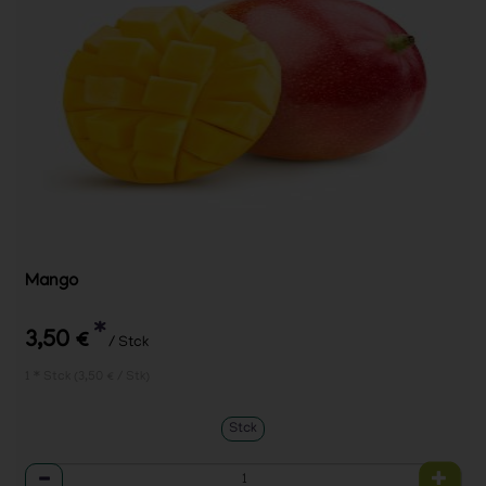
Mango
*
3,50 €
/ Stck
1 * Stck (3,50 € / Stk)
Stck
Anzahl