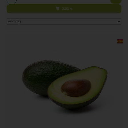
3,50
€