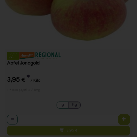
Apfel Jonagold
*
3,95 €
/ Kilo
1 * Kilo (3,95 € / 1kg)
g
Kg
Anzahl
3,95
€