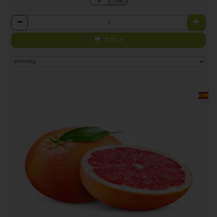
Anzahl
9,90
€