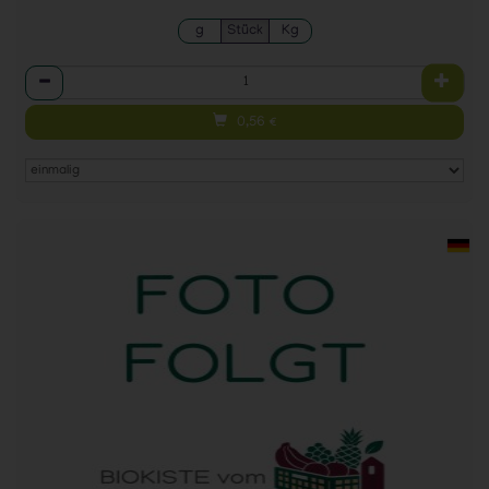
g
Stück
Kg
Anzahl
0,56
€