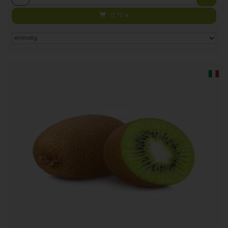
0,70
€