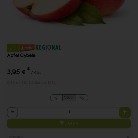
Apfel Cybele
*
3,95 €
/ Kilo
0,49 € / Stk, 1 Stück ca. 123g
g
Stück
Kg
Anzahl
0,49
€