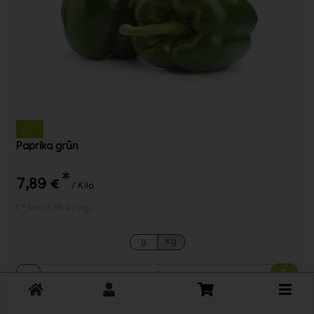
Paprika grün
*
7,89 €
/ Kilo
1 * Kilo (7,89 € / 1kg)
g
Kg
Anzahl
Toggle
7,89
€
cart