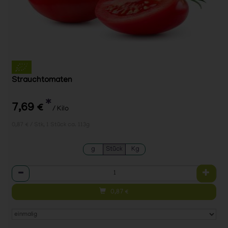
Strauchtomaten
*
7,69 €
/ Kilo
0,87 € / Stk, 1 Stück ca. 113g
g
Stück
Kg
Anzahl
0,87
€