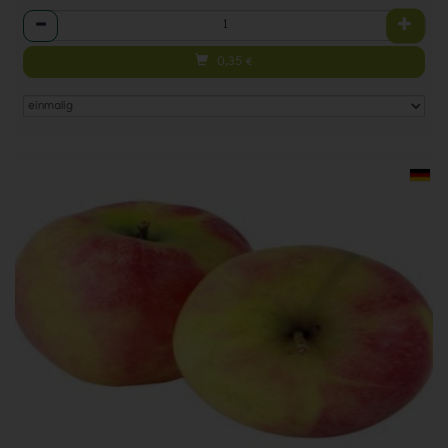
Anzahl
0,35
€