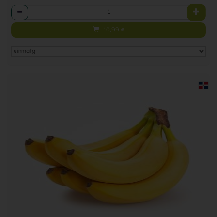
Anzahl
10,99
€