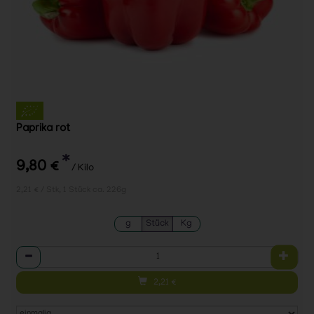
Paprika rot
*
9,80 €
/ Kilo
2,21 € / Stk, 1 Stück ca. 226g
g
Stück
Kg
Anzahl
2,21
€