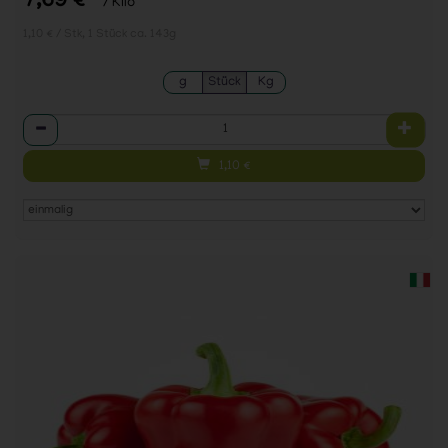
7,69 €
/ Kilo
1,10 € / Stk, 1 Stück ca. 143g
g
Stück
Kg
Anzahl
1,10
€