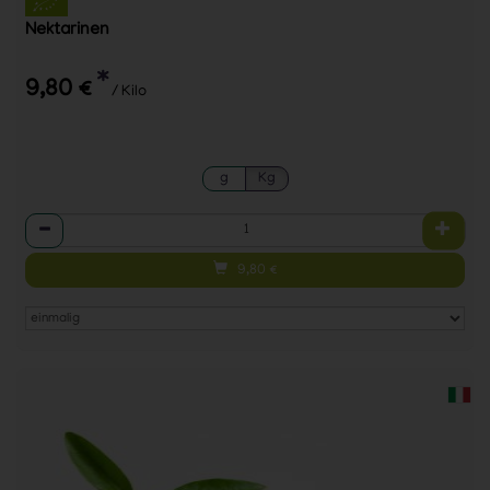
Nektarinen
*
9,80 €
/ Kilo
g
Kg
Anzahl
9,80
€