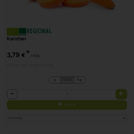
Karotten
*
3,79 €
/ Kilo
0,24 € / Stk, 1 Stück ca. 64g
g
Stück
Kg
Anzahl
0,24
€