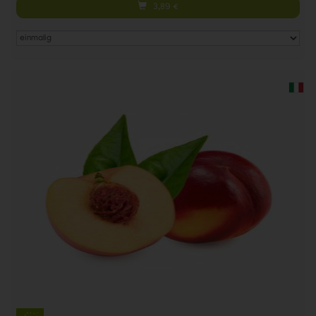
3,89
€