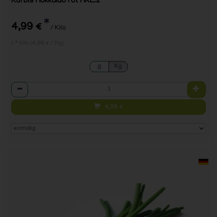
Kürbis Hokkaido rot HKL.2
*
4,99 €
/ Kilo
1 * Kilo (4,99 € / 1kg)
g
Kg
Anzahl
4,99
€