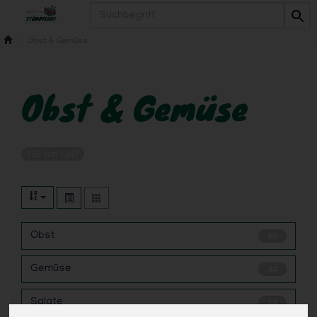
Produkt
Obst & Gemüse
Obst & Gemüse
126 von 1347
Obst
68
Gemüse
44
Salate
14