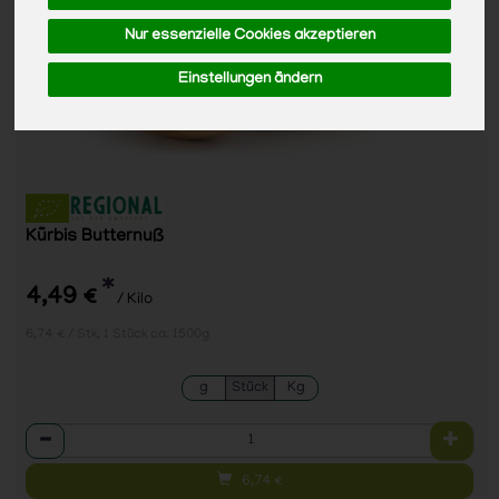
Nur essenzielle Cookies akzeptieren
Einstellungen ändern
Kürbis Butternuß
*
4,49 €
/ Kilo
6,74 € / Stk, 1 Stück ca. 1500g
g
Stück
Kg
Anzahl
6,74
€