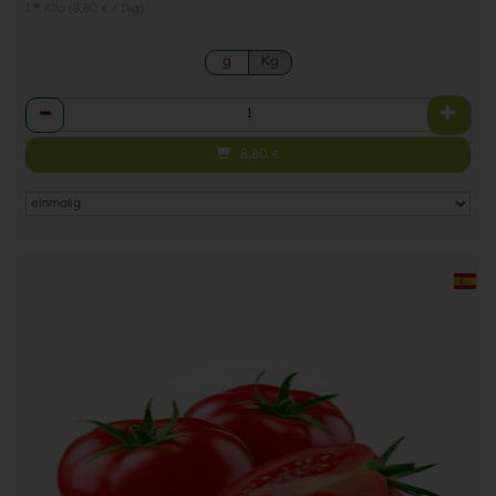
1 * Kilo (8,80 € / 1kg)
g
Kg
Anzahl
8,80
€