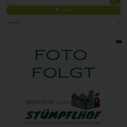
0,56
€