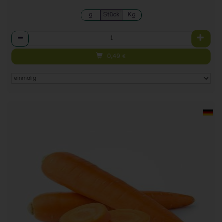
g
Stück
Kg
Anzahl
0,49
€