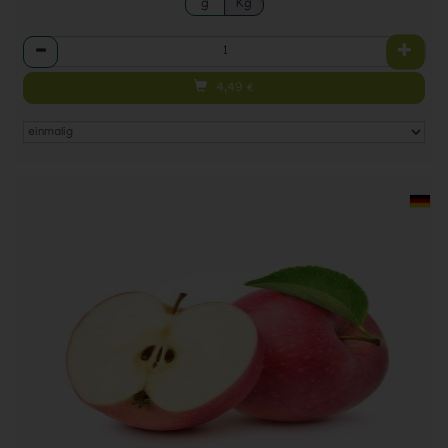
g
Kg
Anzahl
4,49
€