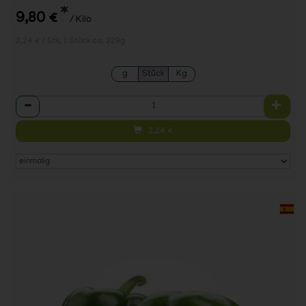
*
9,80 €
/ Kilo
2,24 € / Stk, 1 Stück ca. 229g
g
Stück
Kg
Anzahl
2,24
€