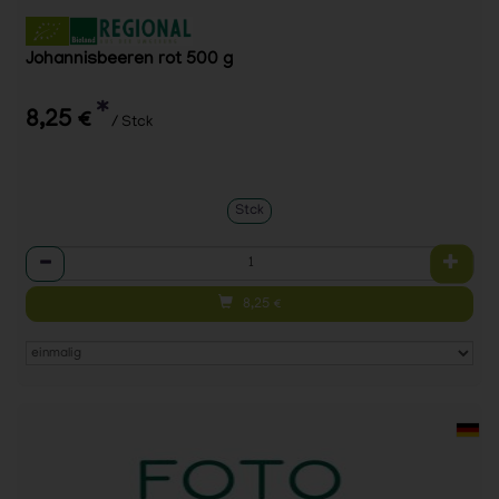
Johannisbeeren rot 500 g
*
8,25 €
/ Stck
Stck
Anzahl
8,25
€