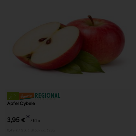
Apfel Cybele
*
3,95 €
/ Kilo
0,49 € / Stk, 1 Stück ca. 123g