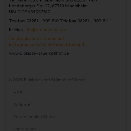
Vertreten durch: Sibel Midik und Özcan Midik
Landsberger Str. 22, 87719 Mindelheim
UStID:DE454057610
Telefon: 08261 – 909 610 Telefax: 08261 – 909 611-1
E-Mail:
info@stuempflhof.de
facebook.com/stuempflhof
instagram.com/demeterhof.stuempfl
www.biokiste-stuempflhof.d
e
© 2026 Biokiste vom Stümpflhof GmbH
AGB
Widerruf
Postleitzahlen Check
Impressum