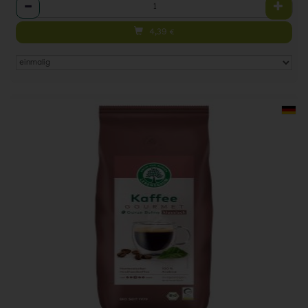
Anzahl
4,39
€