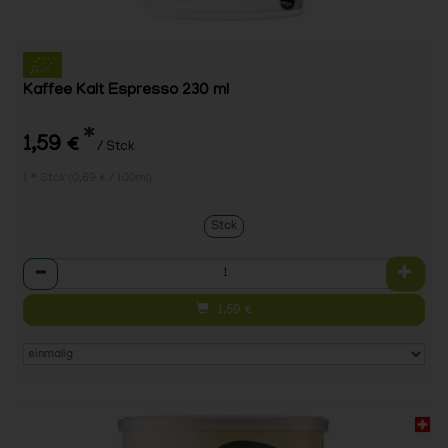
Kaffee Kalt Espresso 230 ml
*
1,59 €
/ Stck
1 * Stck (0,69 € / 100ml)
Stck
Anzahl
1,59
€