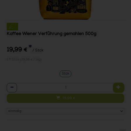
Kaffee Wiener Verführung gemahlen 500g
*
19,99 €
/ Stck
1 * Stck (39,98 € / 1kg)
Stck
Anzahl
19,99
€