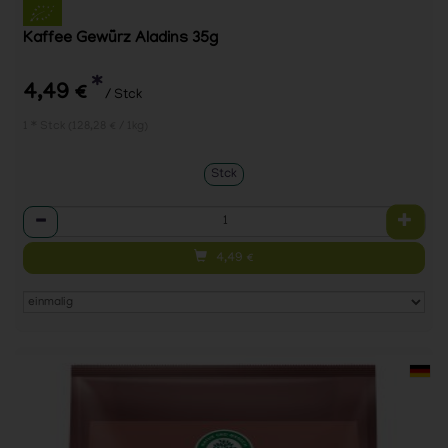
Kaffee Gewürz Aladins 35g
*
4,49 €
/ Stck
1 * Stck (128,28 € / 1kg)
Stck
Anzahl
4,49
€