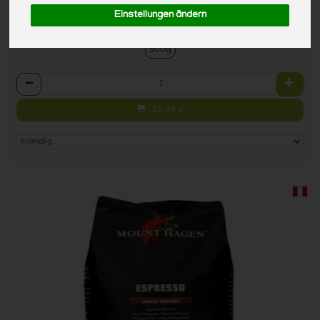
Einstellungen ändern
1 * 500g (45,98 € / 1kg)
500g
Anzahl
22,99
€