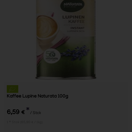
Kaffee Lupine Naturata 100g
*
6,59 €
/ Stck
1 * Stck (65,90 € / 1kg)