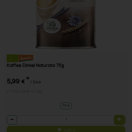
Kaffee Dinkel Naturata 75g
*
5,99 €
/ Stck
1 * Stck (79,86 € / 1kg)
Stck
Anzahl
5,99
€