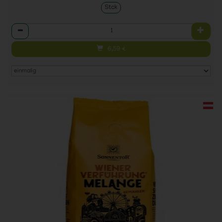
Stck
Anzahl
6,59
€