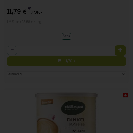
*
11,79 €
/ Stck
1 * Stck (23,58 € / 1kg)
Stck
Anzahl
11,79
€