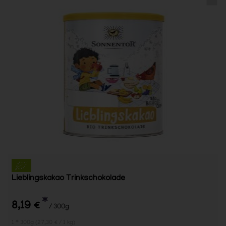
Lieblingskakao Trinkschokolade
*
8,19 €
/ 300g
1 * 300g (27,30 € / 1 kg)