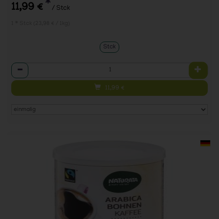
*
11,99 €
/ Stck
1 * Stck (23,98 € / 1kg)
Stck
Anzahl
11,99
€