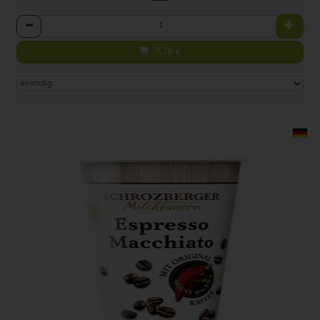
Anzahl
7,79
€