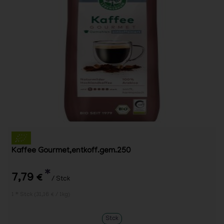
Kaffee Gourmet,entkoff.gem.250
*
7,79 €
/ Stck
1 * Stck (31,16 € / 1kg)
Stck