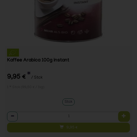
Kaffee Arabica 100g instant
*
9,95 €
/ Stck
1 * Stck (99,50 € / 1kg)
Stck
Anzahl
9,95
€