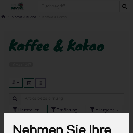
Produkt
Vorrat & Küche
Kaffee & Kakao
Kaffee & Kakao
16 von 1347
Hersteller
Ernährung
Allergene
Nehmen Sie Ihre