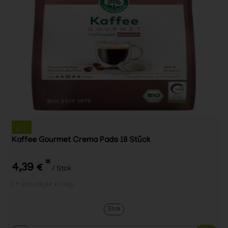
Kaffee Gourmet Crema Pads 18 Stück
*
4,39 €
/ Stck
1 * Stck (34,84 € / 1kg)
Stck