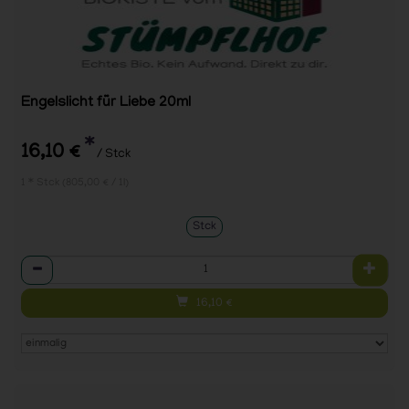
Engelslicht für Liebe 20ml
*
16,10 €
/ Stck
1 * Stck (805,00 € / 1l)
Stck
Anzahl
16,10
€