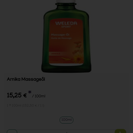
Arnika Massageöl
*
15,25 €
/ 100ml
1 * 100ml (152,50 € / 1 l)
100ml
Anzahl