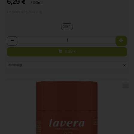
*
6,29 €
/ 50ml
1 * 50ml (125,80 € / 1l)
50ml
Anzahl
6,29
€