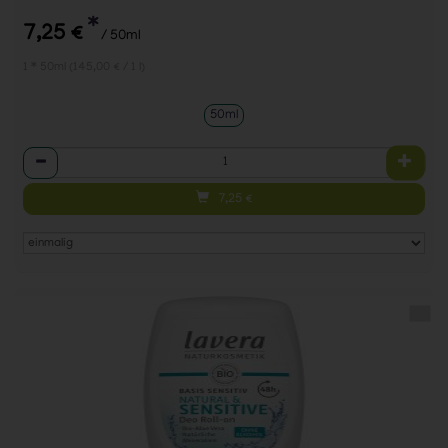
*
7,25 €
/ 50ml
1 * 50ml (145,00 € / 1 l)
50ml
Anzahl
7,25
€