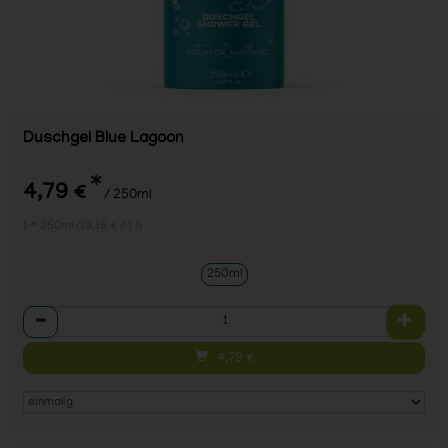
Duschgel Blue Lagoon
*
4,79 €
/ 250ml
1 * 250ml (19,16 € / 1 l)
250ml
Anzahl
4,79
€