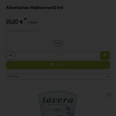
Ätherisches Weißtannenöl 5ml
*
10,10 €
/ Stck
1 * Stck (2020,00 € / 1l)
Stck
Anzahl
10,10
€