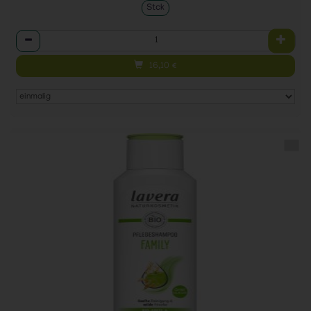
Stck
Anzahl
16,10
€