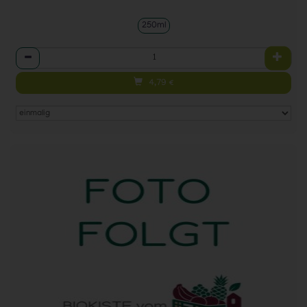
250ml
Anzahl
4,79
€