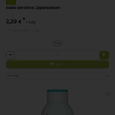
basis sensitive Lippenbalsam
*
2,29 €
/ 4,5g
1 * 4,5g (508,89 € / 1 kg)
4,5g
Anzahl
2,29
€