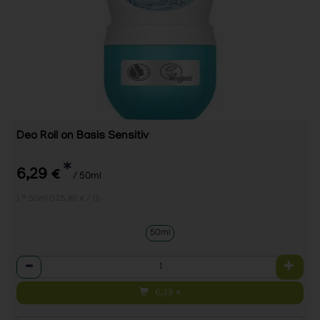
Deo Roll on Basis Sensitiv
*
6,29 €
/ 50ml
1 * 50ml (125,80 € / 1l)
50ml
Anzahl
6,29
€