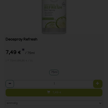
Deospray Refresh
*
7,49 €
/ 75ml
1 * 75ml (99,86 € / 1l)
75ml
Anzahl
7,49
€