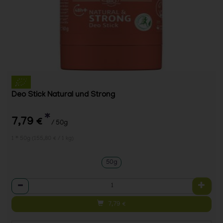
Deo Stick Natural und Strong
*
7,79 €
/ 50g
1 * 50g (155,80 € / 1 kg)
50g
Anzahl
7,79
€