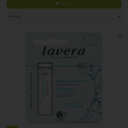
6,79
€