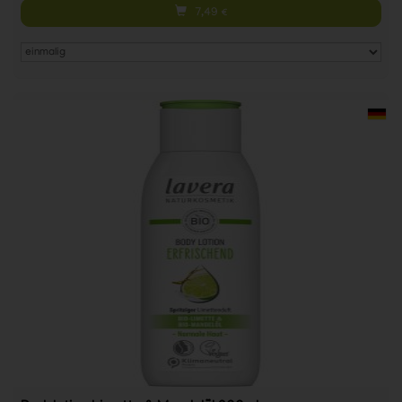
7,49
€