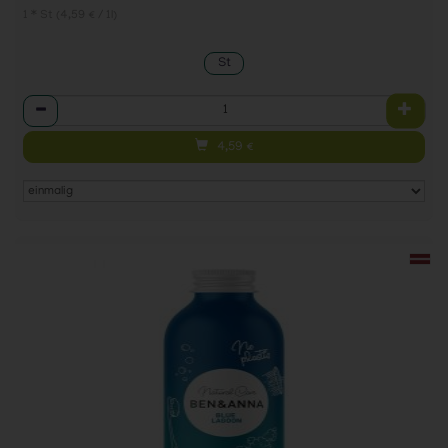
1 * St (4,59 € / 1l)
St
Anzahl
4,59
€