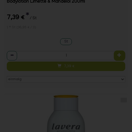
Bodylotion Limette & Mandelöl 200ml
*
7,39 €
/ St
1 * St (36,95 € / 1l)
St
Anzahl
7,39
€