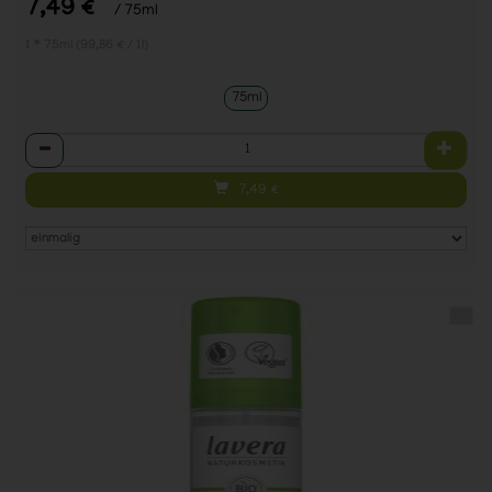
*
7,49 €
/ 75ml
1 * 75ml (99,86 € / 1l)
75ml
Anzahl
7,49
€