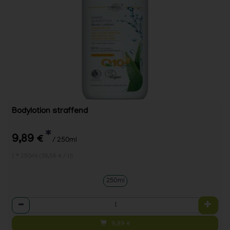
Bodylotion straffend
*
9,89 €
/ 250ml
1 * 250ml (39,56 € / 1l)
250ml
Anzahl
9,89
€