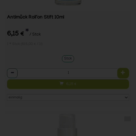
Antimück Roll´on Stift 10ml
*
6,15 €
/ Stck
1 * Stck (615,00 € / 1l)
Stck
Anzahl
6,15
€