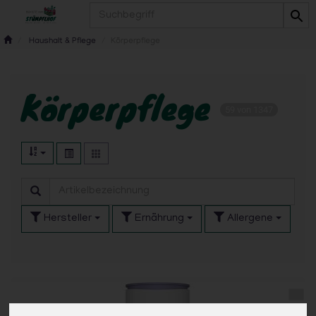
Produkt
Haushalt & Pflege
Körperpflege
Körperpflege
59 von 1347
Hersteller
Ernährung
Allergene