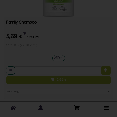
Family Shampoo
*
5,69 €
/ 250ml
1 * 250ml (22,76 € / 1l)
250ml
Anzahl
5,69
€
Toggle
cart