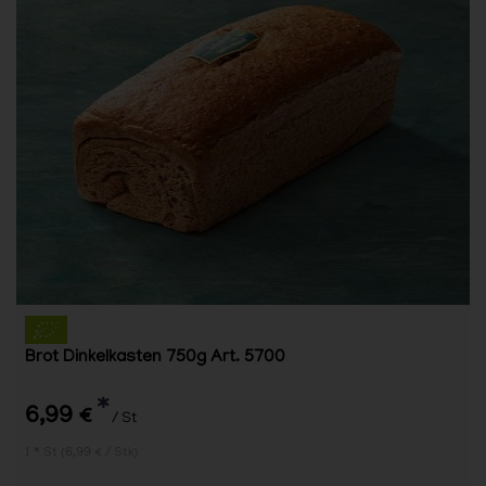
Brot Dinkelkasten 750g Art. 5700
*
6,99 €
/ St
1 * St (6,99 € / Stk)