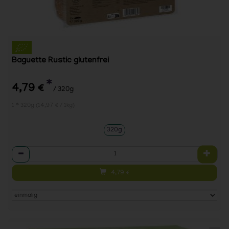
Baguette Rustic glutenfrei
*
4,79 €
/ 320g
1 * 320g (14,97 € / 1kg)
320g
Anzahl
4,79
€