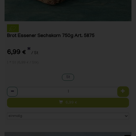
Brot Essener Sechskorn 750g Art. 5875
*
6,99 €
/ St
1 * St (6,99 € / Stk)
St
Anzahl
6,99
€