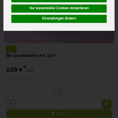
Nur essenzielle Cookies akzeptieren
Einstellungen ändern
Bio Quarktasche Art. 2114
*
2,69 €
/ St
1 * St (2,69 € / Stk)
St
Anzahl
2,69
€