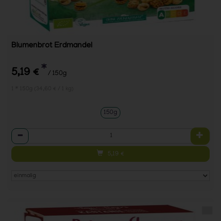
Blumenbrot Erdmandel
*
5,19 €
/ 150g
1 * 150g (34,60 € / 1 kg)
150g
Anzahl
5,19
€