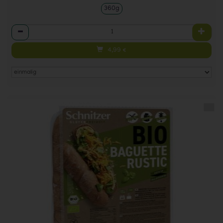
360g
Anzahl
4,99
€