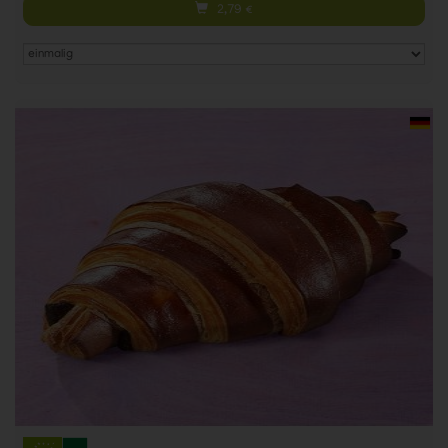
2,79
€