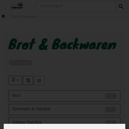
Produkt
Brot & Backwaren
Brot & Backwaren
37 von 1347
Brot
14
Semmeln & Gebäck
7
Süßes Gebäck
9