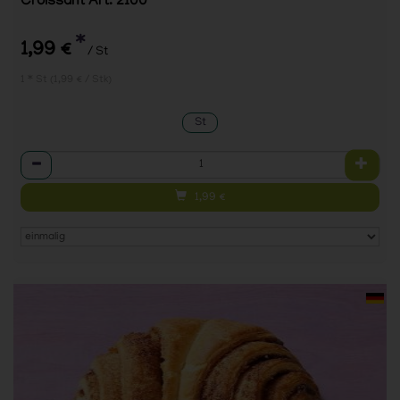
Croissant Art. 2100
*
1,99 €
/ St
1 * St (1,99 € / Stk)
St
Anzahl
1,99
€