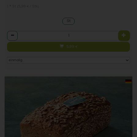
1 * St (5,99 € / Stk)
St
Anzahl
5,99
€