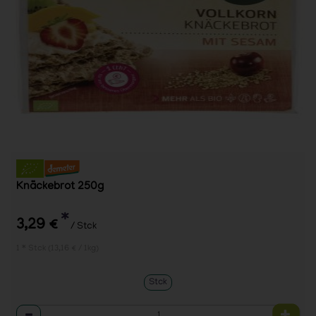
Knäckebrot 250g
*
3,29 €
/ Stck
1 * Stck (13,16 € / 1kg)
Stck
Anzahl