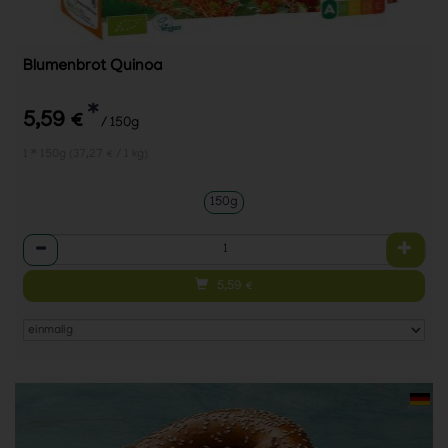
Blumenbrot Quinoa
*
5,59 €
/ 150g
1 * 150g (37,27 € / 1 kg)
150g
Anzahl
5,59
€