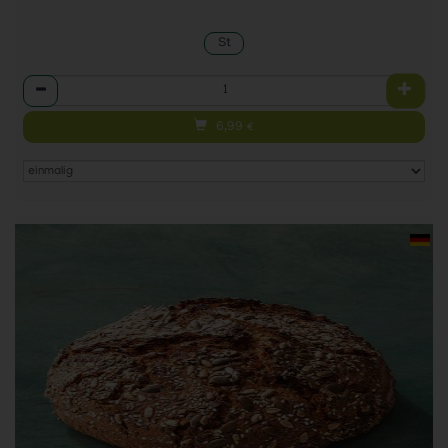
St
Anzahl
6,99
€