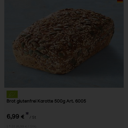
Brot glutenfrei Karotte 500g Art. 6005
*
6,99 €
/ St
1 * St (6,99 € / Stk)