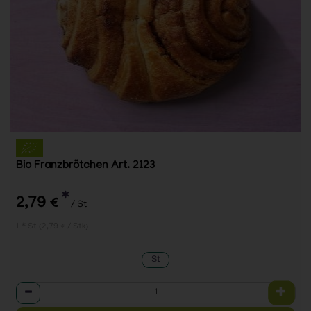
Bio Franzbrötchen Art. 2123
*
2,79 €
/ St
1 * St (2,79 € / Stk)
St
Anzahl