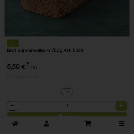
Brot Sonnenvollkorn 750g Art. 5233
*
5,50 €
/ St
1 * St (5,50 € / Stk)
St
Anzahl
5,50
€
Toggle
cart