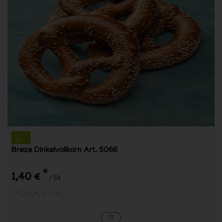
Breze Dinkelvollkorn Art. 5066
*
1,40 €
/ St
1 * St (1,40 € / Stk)
St