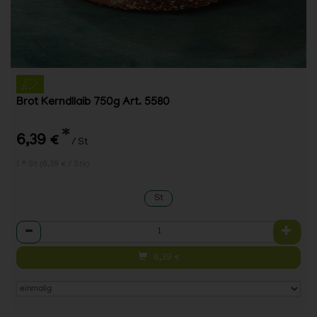
Brot Kerndllaib 750g Art. 5580
*
6,39 €
/ St
1 * St (6,39 € / Stk)
St
Anzahl
6,39
€