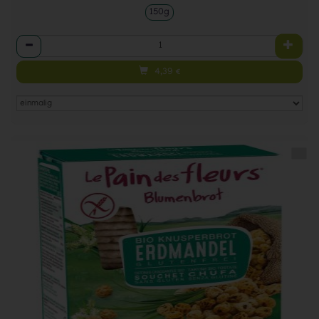
150g
Anzahl
4,39
€