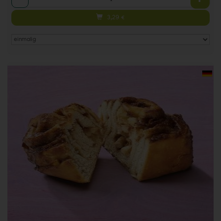
3,29
€