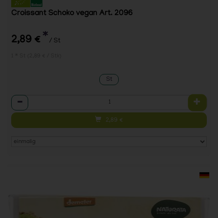
Croissant Schoko vegan Art. 2096
*
2,89 €
/ St
1 * St (2,89 € / Stk)
St
Anzahl
2,89
€