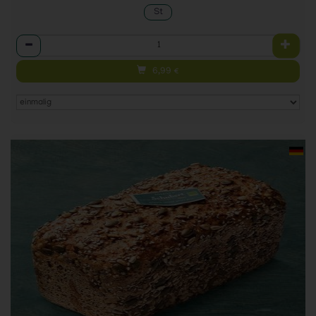
St
Anzahl
6,99
€