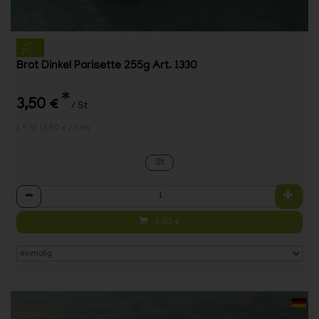
Brot Dinkel Parisette 255g Art. 1330
*
3,50 €
/ St
1 * St (3,50 € / Stk)
St
Anzahl
3,50
€