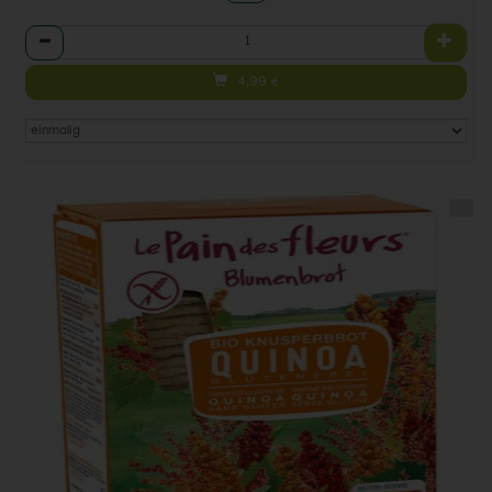
Anzahl
4,99
€