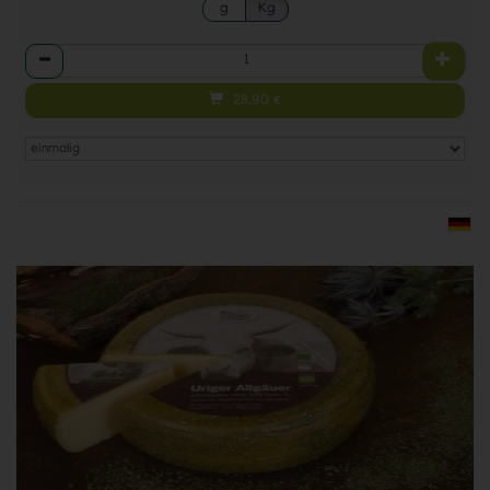
g
Kg
Anzahl
28,90
€