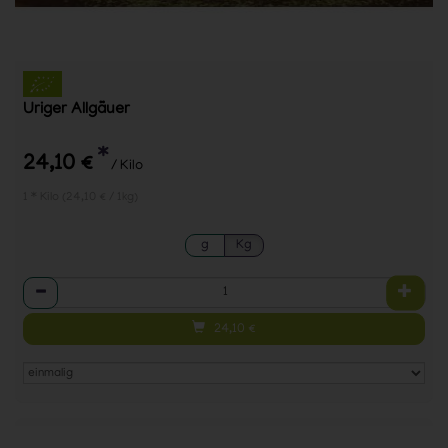
Uriger Allgäuer
*
24,10 €
/ Kilo
1 * Kilo (24,10 € / 1kg)
g
Kg
Anzahl
24,10
€