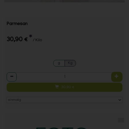
Parmesan
*
30,90 €
/ Kilo
g
Kg
Anzahl
30,90
€