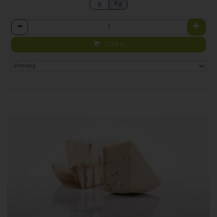
g
Kg
Anzahl
22,10
€