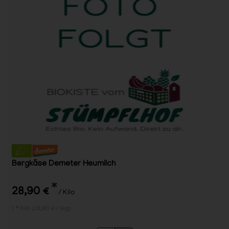
Bergkäse Demeter Heumilch
*
28,90 €
/ Kilo
1 * Kilo (28,90 € / 1kg)