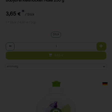
Babybrei Reisflocken Holle 250 g
*
3,65 €
/ Stck
1 * Stck (14,60 € / 1kg)
Stck
Anzahl
3,65
€