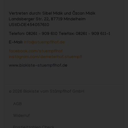
Vertreten durch: Sibel Midik und Özcan Midik
Landsberger Str. 22, 87719 Mindelheim
UStID:DE454057610
Telefon: 08261 – 909 610 Telefax: 08261 – 909 611-1
E-Mail:
info@stuempflhof.de
facebook.com/stuempflhof
instagram.com/demeterhof.stuempfl
www.biokiste-stuempflhof.d
e
© 2026 Biokiste vom Stümpflhof GmbH
AGB
Widerruf
Postleitzahlen Check