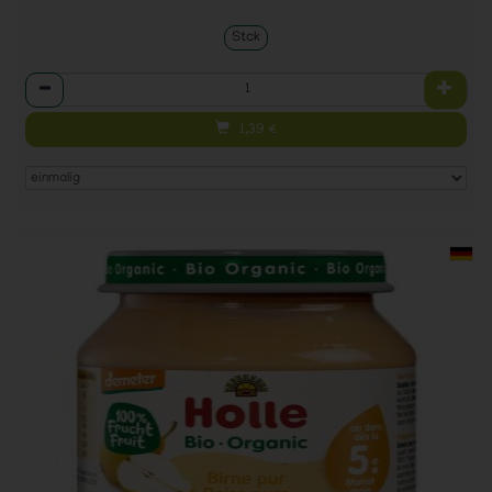
Stck
Anzahl
1,39
€