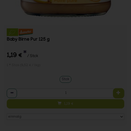
Baby Birne Pur 125 g
*
1,19 €
/ Stck
1 * Stck (9,52 € / 1kg)
Stck
Anzahl
1,19
€