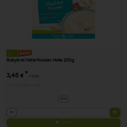
Babybrei Haferflocken Holle 250g
*
3,45 €
/ Stck
1 * Stck (13,80 € / 1kg)
Stck
Anzahl
3,45
€