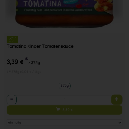
Tomatina Kinder Tomatensauce
*
3,39 €
/ 375g
1 * 375g (9,04 € / 1kg)
375g
Anzahl
3,39
€