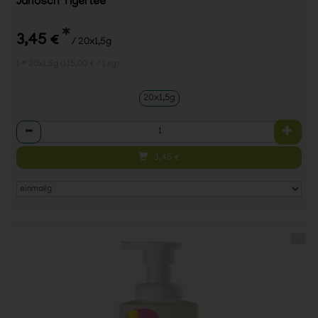
Janosch Tigertee
*
3,45 €
/ 20x1,5g
1 * 20x1,5g (115,00 € / 1 kg)
20x1,5g
Anzahl
3,45
€