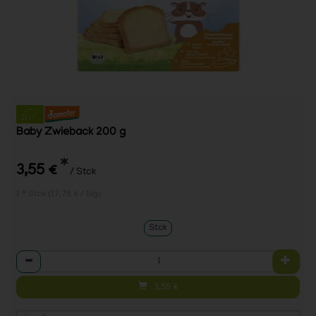
Baby Zwieback 200 g
*
3,55 €
/ Stck
1 * Stck (17,75 € / 1kg)
Stck
Anzahl
3,55
€