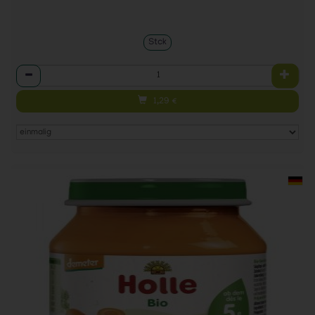
Stck
Anzahl
1,29
€