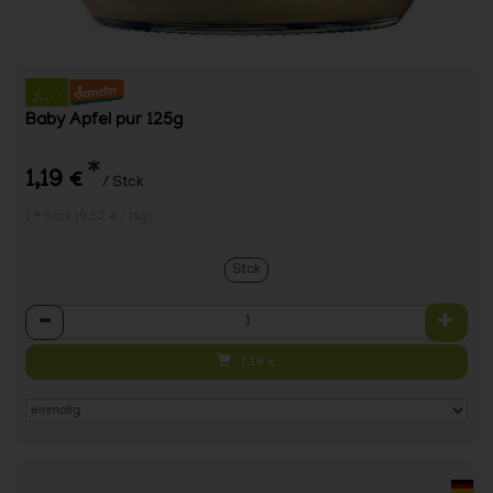
Baby Apfel pur 125g
*
1,19 €
/ Stck
1 * Stck (9,52 € / 1kg)
Stck
Anzahl
1,19
€