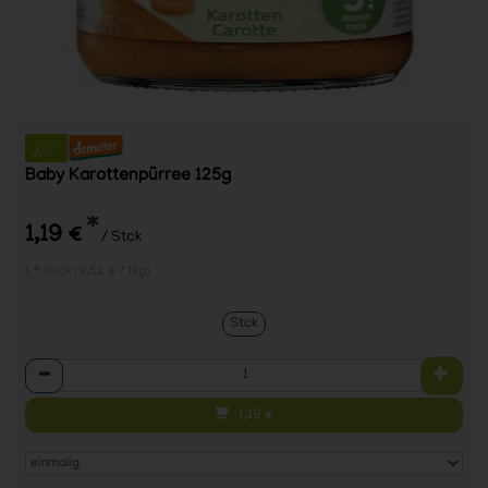
Baby Karottenpürree 125g
*
1,19 €
/ Stck
1 * Stck (9,52 € / 1kg)
Stck
Anzahl
1,19
€