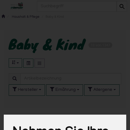
Produkt
Haushalt & Pflege
Baby & Kind
Baby & Kind
18 von 1347
Hersteller
Ernährung
Allergene