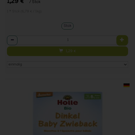
1,29 €
/ Stck
1 * Stck (6,79 € / 1kg)
Stck
Anzahl
1,29
€