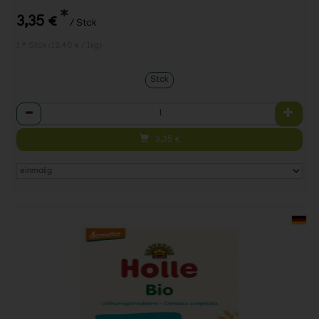
*
3,35 €
/ Stck
1 * Stck (13,40 € / 1kg)
Stck
Anzahl
3,35
€