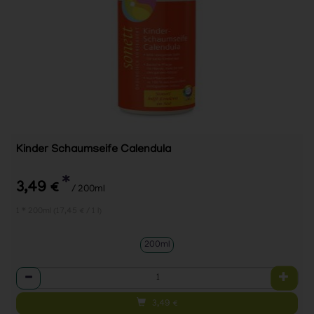
Kinder Schaumseife Calendula
*
3,49 €
/ 200ml
1 * 200ml (17,45 € / 1 l)
200ml
Anzahl
3,49
€