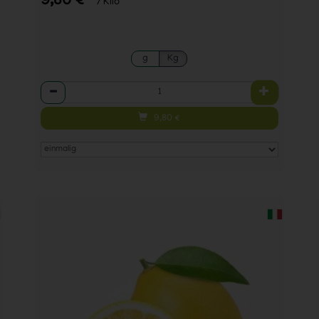
9,80 €
/ Kilo
g
Kg
Anzahl
9,80
€