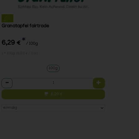
Granatapfel fairtrade
*
6,29 €
/ 100g
1 * 100g (6,29 € / Stk)
100g
Anzahl
6,29
€