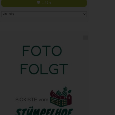
1,49
€