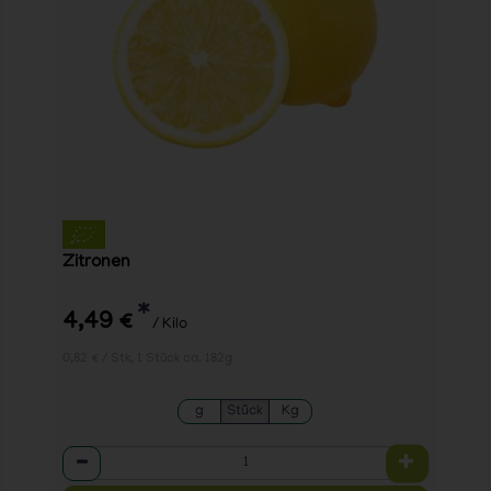
Zitronen
*
4,49 €
/ Kilo
0,82 € / Stk, 1 Stück ca. 182g
g
Stück
Kg
Anzahl