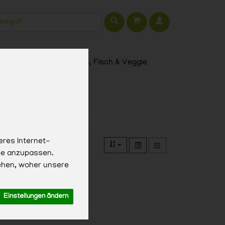
t
h, Käse & Eier
Fleisch, Fisch & Veggie
eres Internet-
sse anzupassen.
ehen, woher unsere
Einstellungen ändern