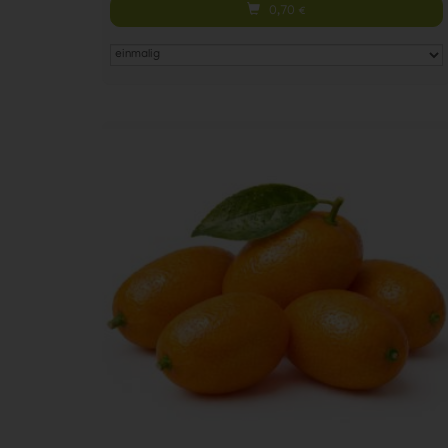
0,70
€