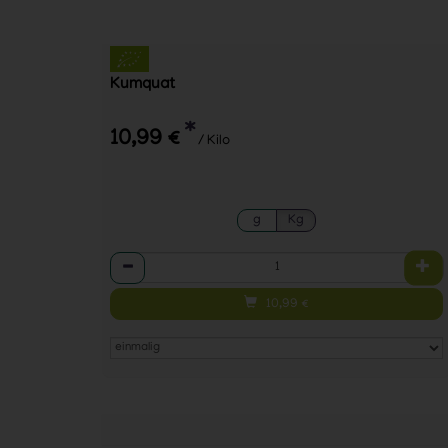
Kumquat
*
10,99 €
/ Kilo
g
Kg
Anzahl
10,99
€