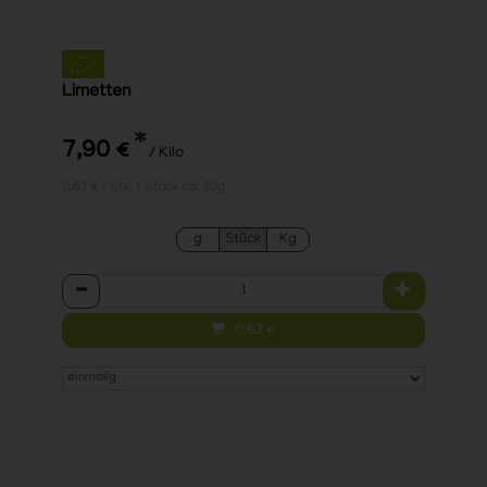
Limetten
*
7,90 €
/ Kilo
0,63 € / Stk, 1 Stück ca. 80g
g
Stück
Kg
Anzahl
0,63
€