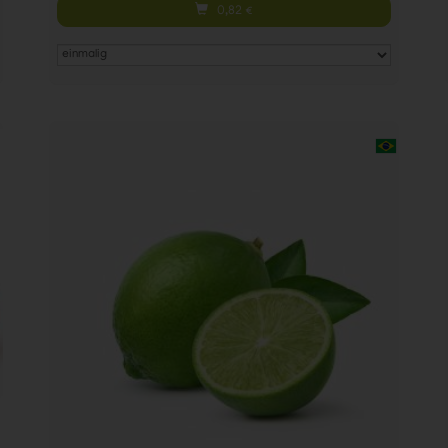
0,82
€