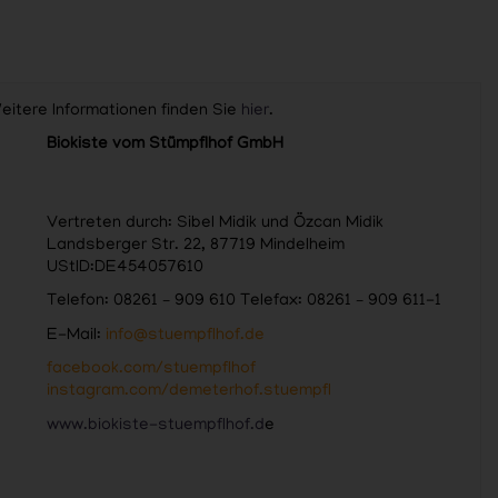
Weitere Informationen finden Sie
hier
.
Biokiste vom Stümpflhof GmbH
Vertreten durch: Sibel Midik und Özcan Midik
Landsberger Str. 22, 87719 Mindelheim
UStID:DE454057610
Telefon: 08261 – 909 610 Telefax: 08261 – 909 611-1
E-Mail:
info@stuempflhof.de
facebook.com/stuempflhof
instagram.com/demeterhof.stuempfl
www.biokiste-stuempflhof.d
e