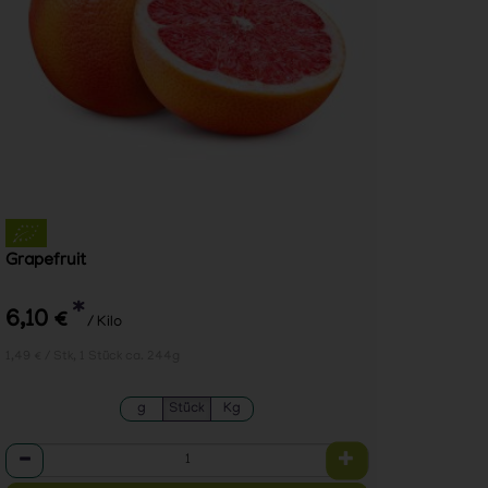
Grapefruit
*
6,10 €
/ Kilo
1,49 € / Stk, 1 Stück ca. 244g
g
Stück
Kg
Anzahl