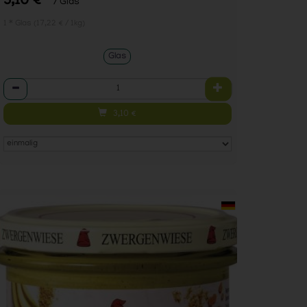
3,10 €
/ Glas
1 * Glas (17,22 € / 1kg)
Glas
Anzahl
3,10
€