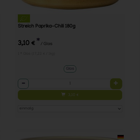
Streich Paprika-Chili 180g
*
3,10 €
/ Glas
1 * Glas (17,22 € / 1kg)
Glas
Anzahl
3,10
€