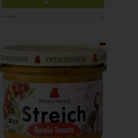
3,10
€