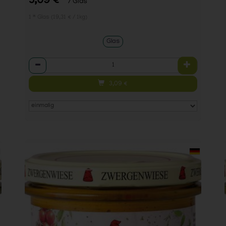
3,09 €
/ Glas
1 * Glas (19,31 € / 1kg)
Glas
Anzahl
3,09
€