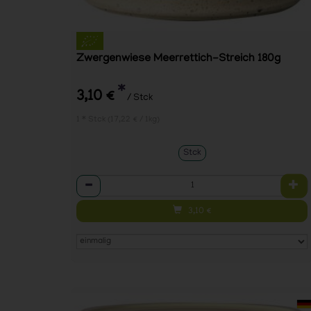
Zwergenwiese Meerrettich-Streich 180g
*
3,10 €
/ Stck
1 * Stck (17,22 € / 1kg)
Stck
Anzahl
3,10
€