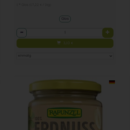
1 * Glas (17,22 € / 1kg)
Glas
Anzahl
3,10
€