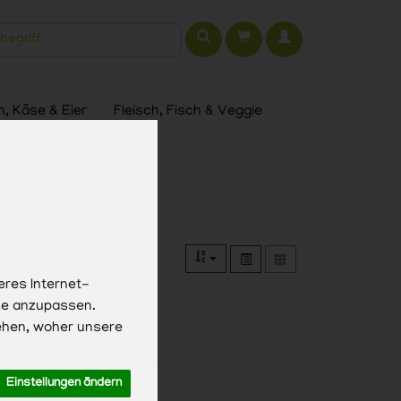
t
h, Käse & Eier
Fleisch, Fisch & Veggie
eres Internet-
sse anzupassen.
ehen, woher unsere
Einstellungen ändern