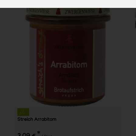
Streich Arrabitom
*