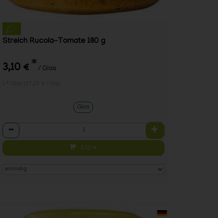
Streich Rucola-Tomate 180 g
*
3,10 €
/ Glas
1 * Glas (17,22 € / 1kg)
Glas
Anzahl
3,10
€