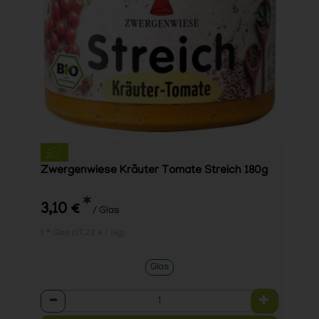
Zwergenwiese Kräuter Tomate Streich 180g
*
3,10 €
/ Glas
1 * Glas (17,22 € / 1kg)
Glas
Anzahl