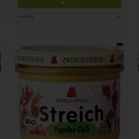
3,10
€