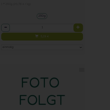
1 * 250g (20,76 € / kg)
250g
Anzahl
5,19
€