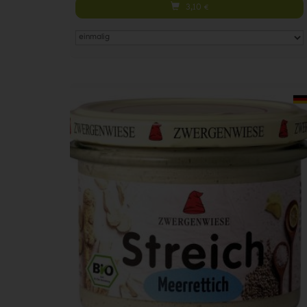
3,10
€