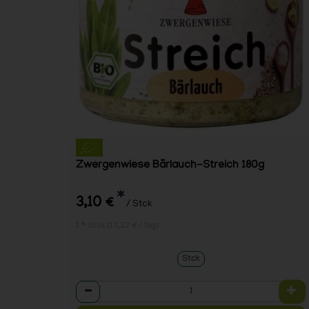
Zwergenwiese Bärlauch-Streich 180g
*
3,10 €
/ Stck
1 * Stck (17,22 € / 1kg)
Stck
Anzahl