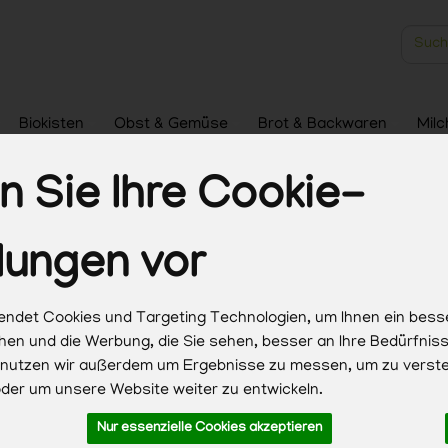
Produk
Biokisten
Obst & Gemüse
Brot & Backwaren
Milc
Haushalt & Pflege
 Sie Ihre Cookie-
lungen vor
30 von 1347
ndet Cookies und Targeting Technologien, um Ihnen ein bess
chen und die Werbung, die Sie sehen, besser an Ihre Bedürfni
 nutzen wir außerdem um Ergebnisse zu messen, um zu verst
Hersteller
Ernährung
Allergene
er um unsere Website weiter zu entwickeln.
Nur essenzielle Cookies akzeptieren