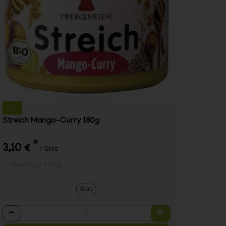
Streich Mango-Curry 180g
*
3,10 €
/ Glas
1 * Glas (17,22 € / 1kg)
Glas
Anzahl