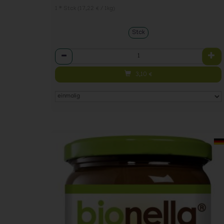
1 * Stck (17,22 € / 1kg)
Stck
Anzahl
3,10
€