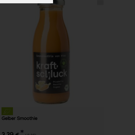
Gelber Smoothie
*