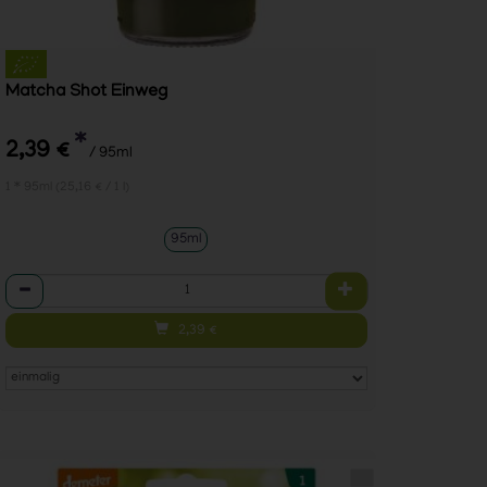
Matcha Shot Einweg
*
2,39 €
/ 95ml
1 * 95ml (25,16 € / 1 l)
95ml
Anzahl
2,39
€