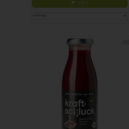
6,99
€