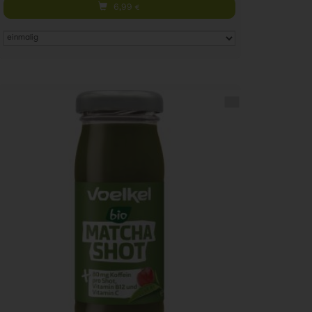
6,99
€