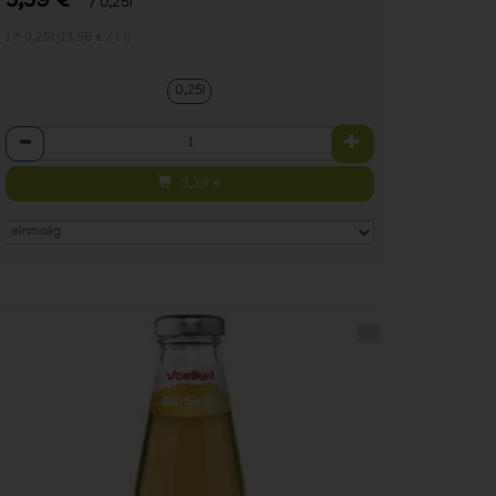
3,39 €
/ 0,25l
1 * 0,25l (13,56 € / 1 l)
0,25l
Anzahl
3,39
€