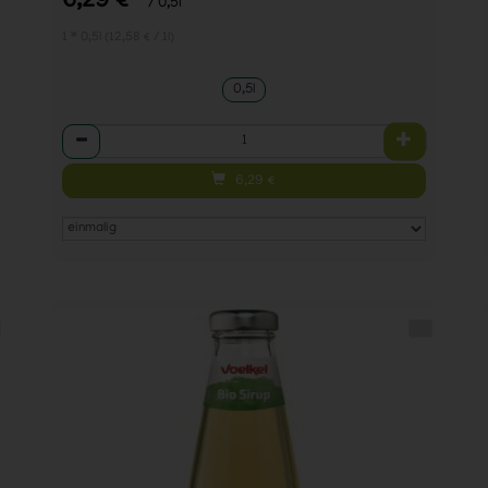
6,29 €
/ 0,5l
1 * 0,5l (12,58 € / 1l)
0,5l
Anzahl
6,29
€