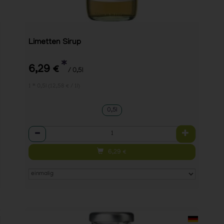
Limetten Sirup
*
6,29 €
/ 0,5l
1 * 0,5l (12,58 € / 1l)
0,5l
Anzahl
6,29
€