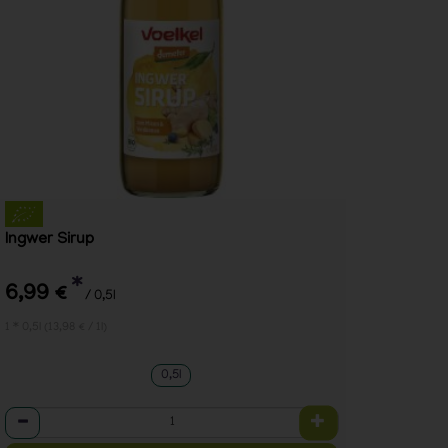
Ingwer Sirup
*
6,99 €
/ 0,5l
1 * 0,5l (13,98 € / 1l)
0,5l
Anzahl