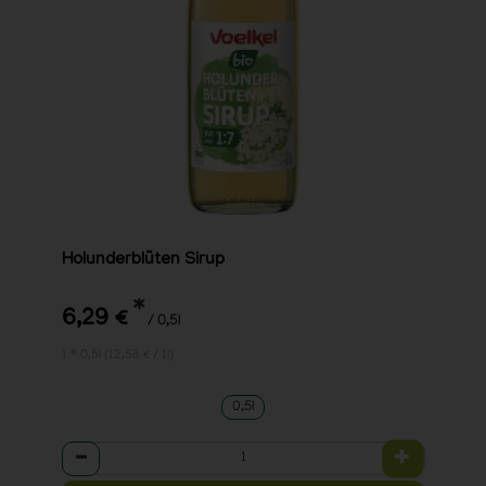
Holunderblüten Sirup
*
6,29 €
/ 0,5l
1 * 0,5l (12,58 € / 1l)
0,5l
Anzahl