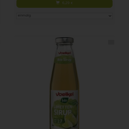
6,29
€