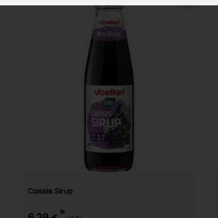
Cassis Sirup
*