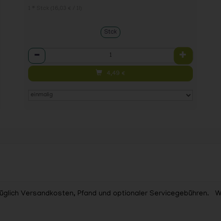
1 * Stck (16,03 € / 1l)
Stck
Anzahl
4,49
€
 zuzüglich Versandkosten, Pfand und optionaler Servicegebühren. 