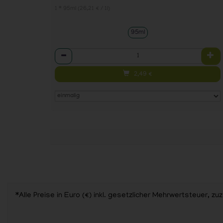
1 * 95ml (26,21 € / 1l)
95ml
Anzahl
2,49
€
*Alle Preise in Euro (€) inkl. gesetzlicher Mehrwertsteuer,