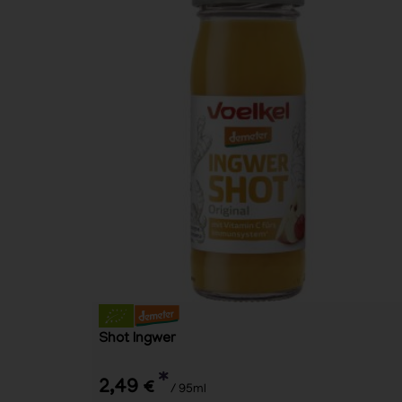
Shot Ingwer
*
2,49 €
/ 95ml