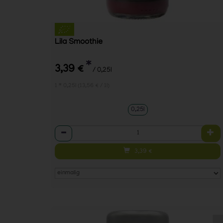
Lila Smoothie
*
3,39 €
/ 0,25l
1 * 0,25l (13,56 € / 1l)
0,25l
Anzahl
3,39
€