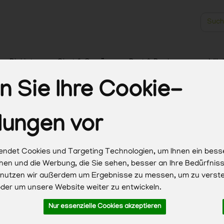
Produk
Biokisten
Obst & Gemüse
Brot & Backwaren
Milc
 Sie Ihre Cookie-
Haushalt & Pflege
lungen vor
 Smoothies
ndet Cookies und Targeting Technologien, um Ihnen ein bess
11 von 1347
chen und die Werbung, die Sie sehen, besser an Ihre Bedürfni
 nutzen wir außerdem um Ergebnisse zu messen, um zu verst
Hersteller
Ernährung
Allergene
er um unsere Website weiter zu entwickeln.
Nur essenzielle Cookies akzeptieren