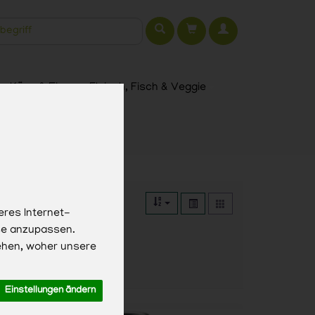
t
h, Käse & Eier
Fleisch, Fisch & Veggie
eres Internet-
sse anzupassen.
ehen, woher unsere
Einstellungen ändern