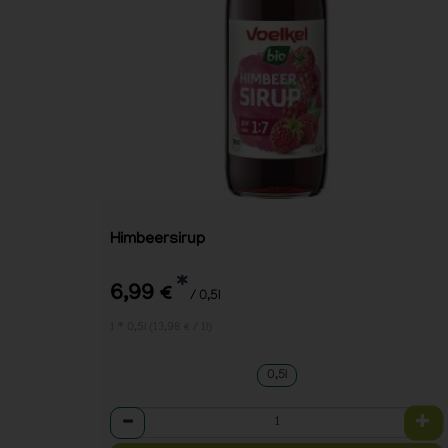
Himbeersirup
*
6,99 €
/ 0,5l
1 * 0,5l (13,98 € / 1l)
0,5l
Anzahl