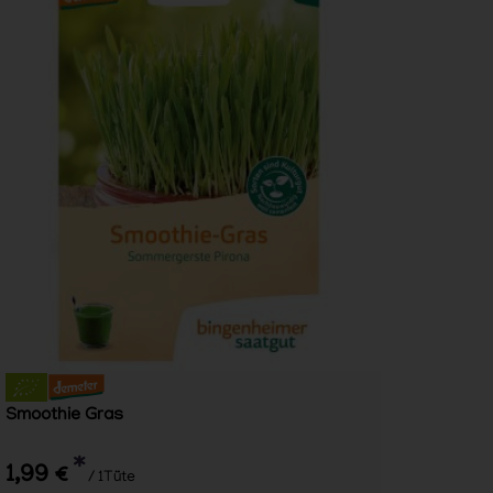
Smoothie Gras
*
1,99 €
/ 1Tüte