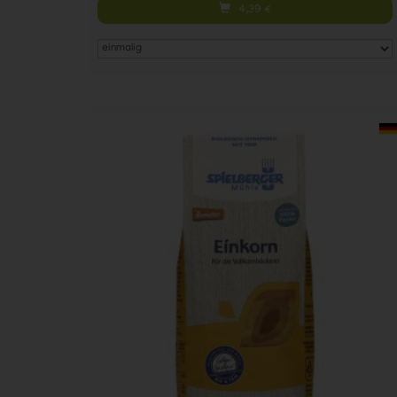
4,39
€