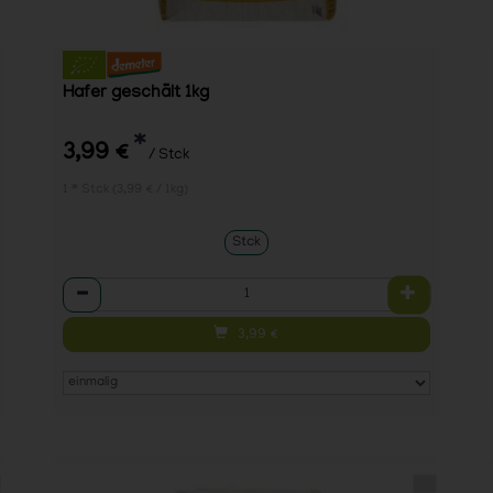
Hafer geschält 1kg
*
3,99 €
/ Stck
1 * Stck (3,99 € / 1kg)
Stck
Anzahl
3,99
€