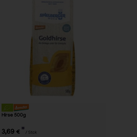
Hirse 500g
*
3,69 €
/ Stck