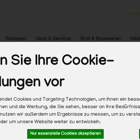
Produk
Biokisten
Obst & Gemüse
Brot & Backwaren
Milc
Haushalt & Pflege
 Sie Ihre Cookie-
lungen vor
ndet Cookies und Targeting Technologien, um Ihnen ein bess
chen und die Werbung, die Sie sehen, besser an Ihre Bedürfni
 nutzen wir außerdem um Ergebnisse zu messen, um zu verst
Hersteller
Ernährung
Allergene
er um unsere Website weiter zu entwickeln.
Nur essenzielle Cookies akzeptieren