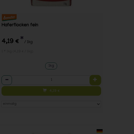
Haferflocken fein
*
4,19 €
/ 1kg
1 * 1kg (4,19 € / 1kg)
1kg
Anzahl
4,19
€