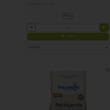
1 * 500g (5,18 € / 1kg)
500g
Anzahl
2,59
€