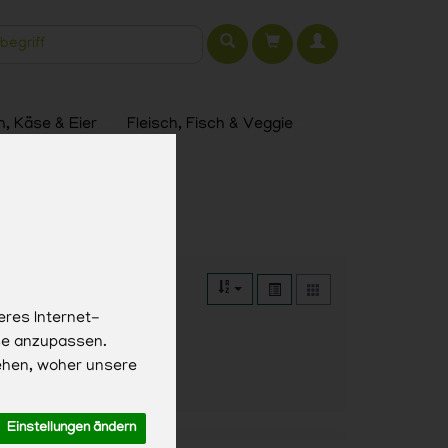
t
h, Käse & Eier
Fleisch, Fisch & Veggie
eres Internet-
sse anzupassen.
ehen, woher unsere
Einstellungen ändern