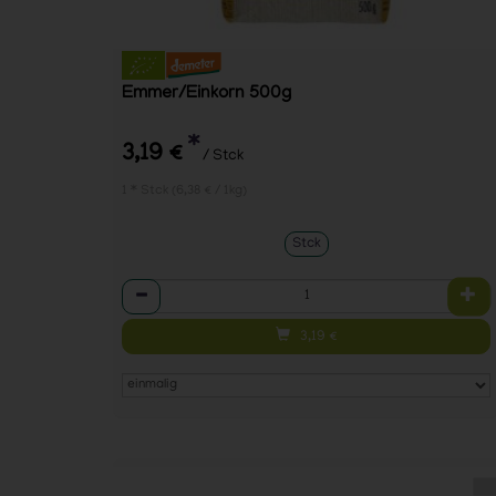
Emmer/Einkorn 500g
*
3,19 €
/ Stck
1 * Stck (6,38 € / 1kg)
Stck
Anzahl
3,19
€