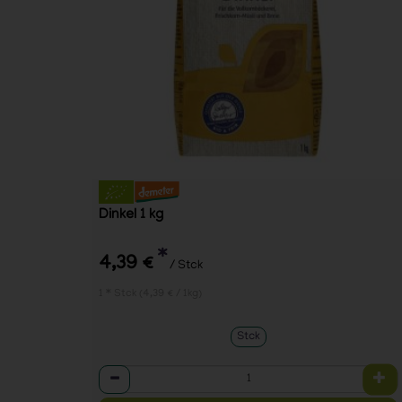
Dinkel 1 kg
*
4,39 €
/ Stck
1 * Stck (4,39 € / 1kg)
Stck
Anzahl