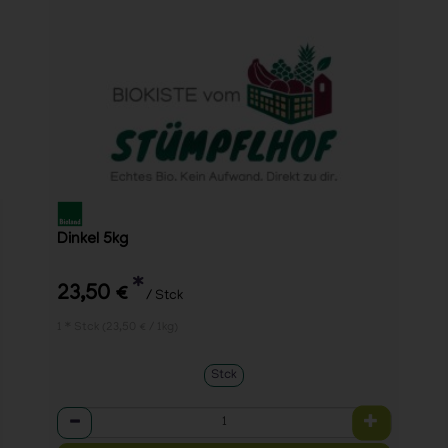
Dinkel 5kg
*
23,50 €
/ Stck
1 * Stck (23,50 € / 1kg)
Stck
Anzahl