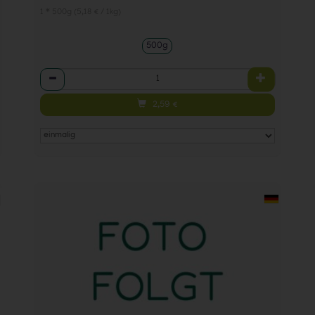
1 * 500g (5,18 € / 1kg)
500g
Anzahl
2,59
€