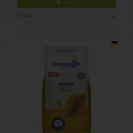
23,50
€