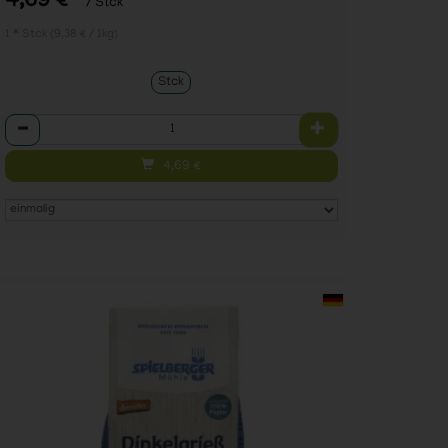
4,69 €
/ Stck
1 * Stck (9,38 € / 1kg)
Stck
Anzahl
4,69
€