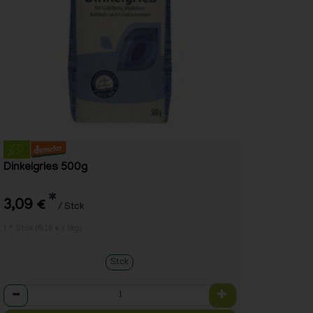
Dinkelgries 500g
*
3,09 €
/ Stck
1 * Stck (6,18 € / 1kg)
Stck
Anzahl