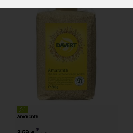
Amaranth
*