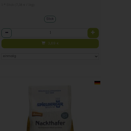
1 * Stck (7,38 € / 1kg)
Stck
Anzahl
3,69
€