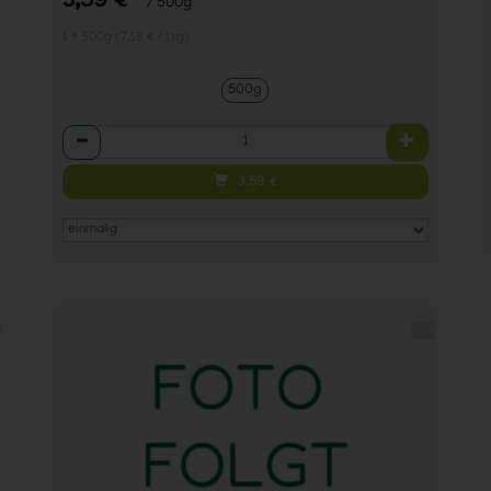
3,59 €
/ 500g
1 * 500g (7,18 € / 1kg)
500g
Anzahl
3,59
€