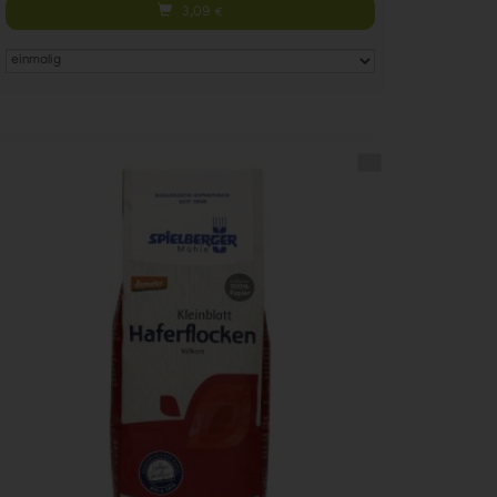
3,09
€