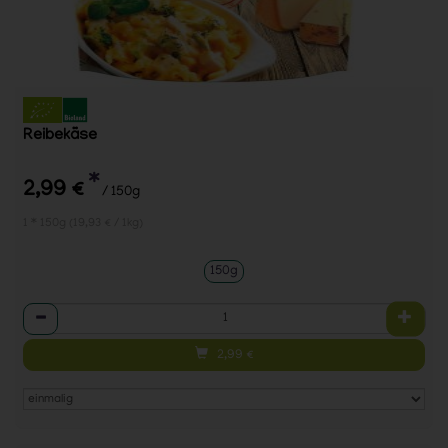
Reibekäse
*
2,99 €
/ 150g
1 * 150g (19,93 € / 1kg)
150g
Anzahl
2,99
€