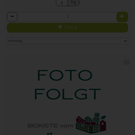
g
Kg
Anzahl
27,10
€