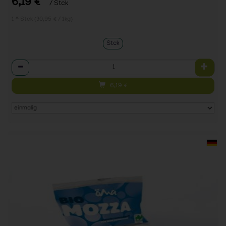
6,19 €
/ Stck
1 * Stck (30,95 € / 1kg)
Stck
Anzahl
6,19
€