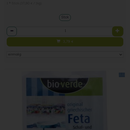
1 * Stck (37,90 € / 1kg)
Stck
Anzahl
3,79
€