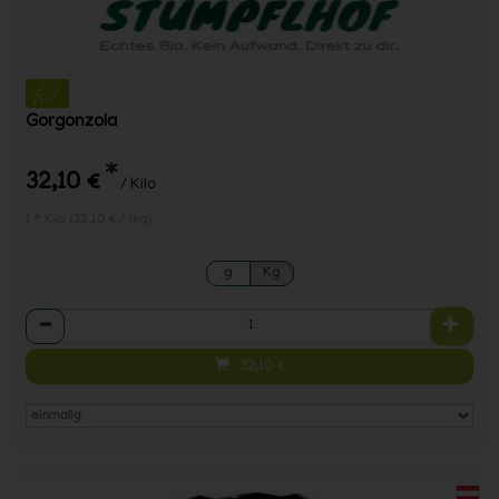
Gorgonzola
*
32,10 €
/ Kilo
1 * Kilo (32,10 € / 1kg)
g
Kg
Anzahl
32,10
€