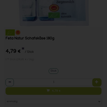
Feta Natur Schafskäse 180g
*
4,79 €
/ Stck
1 * Stck (26,61 € / 1kg)
Stck
Anzahl
4,79
€