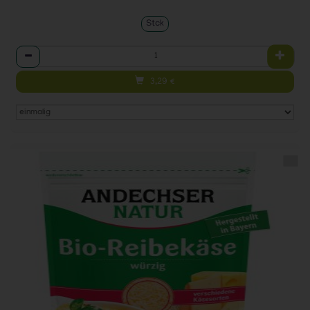
Stck
Anzahl
3,29
€