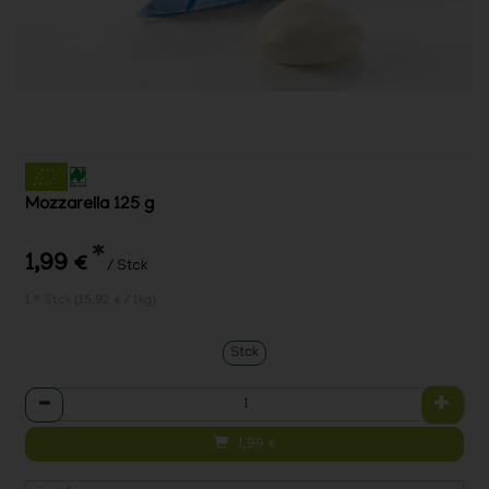
Mozzarella 125 g
*
1,99 €
/ Stck
1 * Stck (15,92 € / 1kg)
Stck
Anzahl
1,99
€