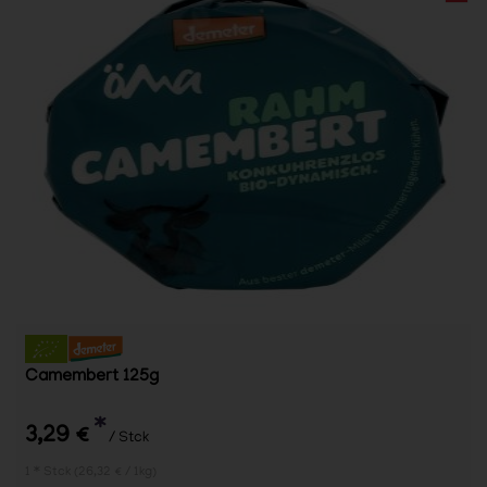
Camembert 125g
*
3,29 €
/ Stck
1 * Stck (26,32 € / 1kg)