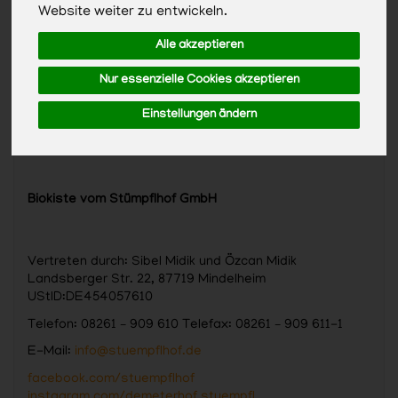
Website weiter zu entwickeln.
Alle akzeptieren
Nur essenzielle Cookies akzeptieren
Einstellungen ändern
Biokiste vom Stümpflhof GmbH
Vertreten durch: Sibel Midik und Özcan Midik
Landsberger Str. 22, 87719 Mindelheim
UStID:DE454057610
Telefon: 08261 – 909 610 Telefax: 08261 – 909 611-1
E-Mail:
info@stuempflhof.de
facebook.com/stuempflhof
instagram.com/demeterhof.stuempfl