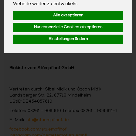
Website weiter zu entwickeln.
Alle akzeptieren
Nur essenzielle Cookies akzeptieren
Einstellungen ändern
Biokiste vom Stümpflhof GmbH
Vertreten durch: Sibel Midik und Özcan Midik
Landsberger Str. 22, 87719 Mindelheim
UStID:DE454057610
Telefon: 08261 – 909 610 Telefax: 08261 – 909 611-1
E-Mail:
info@stuempflhof.de
facebook.com/stuempflhof
instagram.com/demeterhof.stuempfl