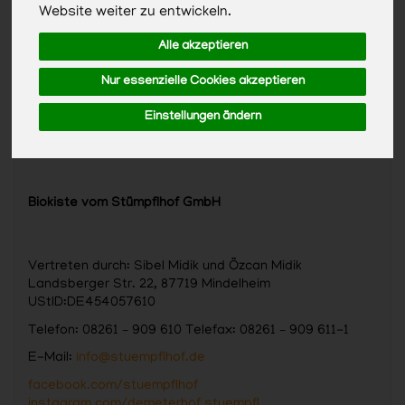
Website weiter zu entwickeln.
Alle akzeptieren
Nur essenzielle Cookies akzeptieren
Einstellungen ändern
Biokiste vom Stümpflhof GmbH
Vertreten durch: Sibel Midik und Özcan Midik
Landsberger Str. 22, 87719 Mindelheim
UStID:DE454057610
Telefon: 08261 – 909 610 Telefax: 08261 – 909 611-1
E-Mail:
info@stuempflhof.de
facebook.com/stuempflhof
instagram.com/demeterhof.stuempfl