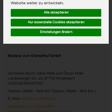
Website weiter zu entwickeln.
Alle akzeptieren
Nur essenzielle Cookies akzeptieren
Einstellungen ändern
Biokiste vom Stümpflhof GmbH
Vertreten durch: Sibel Midik und Özcan Midik
Landsberger Str. 22, 87719 Mindelheim
UStID:DE454057610
Telefon: 08261 – 909 610 Telefax: 08261 – 909 611-1
E-Mail:
info@stuempflhof.de
facebook.com/stuempflhof
instagram.com/demeterhof.stuempfl