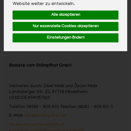
Website weiter zu entwickeln.
Alle akzeptieren
Nur essenzielle Cookies akzeptieren
Einstellungen ändern
Biokiste vom Stümpflhof GmbH
Vertreten durch: Sibel Midik und Özcan Midik
Landsberger Str. 22, 87719 Mindelheim
UStID:DE454057610
Telefon: 08261 – 909 610 Telefax: 08261 – 909 611-1
E-Mail:
info@stuempflhof.de
facebook.com/stuempflhof
instagram.com/demeterhof.stuempfl