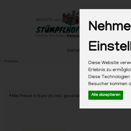
Nehmen
Aktionen
Aktionen & Saison
Einstel
Vorrat & Küche
Getränke
Produkte
Diese Website verwe
Erlebnis zu ermögli
Diese Technologien
Besucher kommen od
Alle akzeptieren
*Alle Preise in Euro (€) inkl. gesetzlicher Mehrwertsteuer,