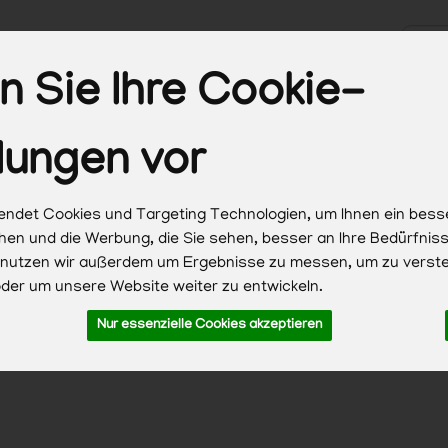
Produk
 Sie Ihre Cookie-
Biokisten
Obst & Gemüse
Brot & Backwaren
Milc
lungen vor
Haushalt & Pflege
ndet Cookies und Targeting Technologien, um Ihnen ein bess
chen und die Werbung, die Sie sehen, besser an Ihre Bedürfni
 nutzen wir außerdem um Ergebnisse zu messen, um zu verst
er um unsere Website weiter zu entwickeln.
Nur essenzielle Cookies akzeptieren
 zuzüglich Versandkosten, Pfand und optionaler Servicegebühren. 