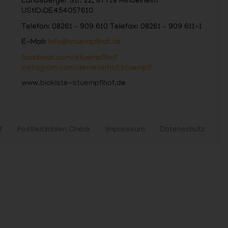
Landsberger Str. 22, 87719 Mindelheim
UStID:DE454057610
Telefon: 08261 – 909 610 Telefax: 08261 – 909 611-1
E-Mail:
info@stuempflhof.de
facebook.com/stuempflhof
instagram.com/demeterhof.stuempfl
www.biokiste-stuempflhof.d
e
f
Postleitzahlen Check
Impressum
Datenschutz